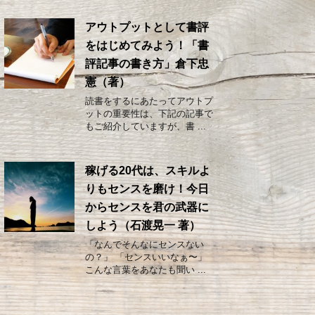
アウトプットとして書評
をはじめてみよう！「書
評記事の書き方」倉下忠
憲（著）
読書をするにあたってアウトプ
ットの重要性は、下記の記事で
もご紹介していますが、書 ...
稼げる20代は、スキルよ
りもセンスを磨け！今日
からセンスを君の武器に
しよう（石渡晃一 著）
「なんでそんなにセンスない
の？」 「センスいいなぁ〜」
こんな言葉をあなたも聞い ...