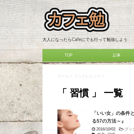
大人になったらCafeにでも行って勉強しよう
TOP
記事
ホーム
>
ブックレビュー
>
「 習慣 」 一覧
「いい女」の条件
る57の方法～』
2016/10/02
-
ブッ