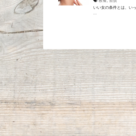
教養
,
習慣
いい女の条件とは、いっ
...