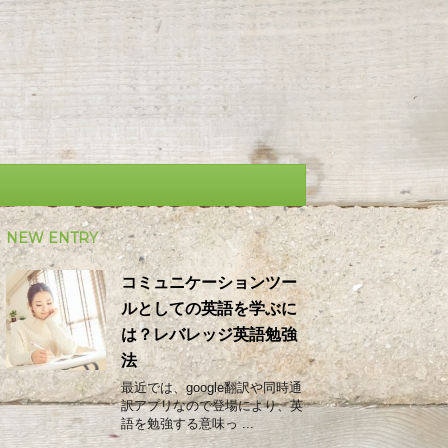
NEW ENTRY
コミュニケーションツー
ルとしての英語を学ぶに
は？レバレッジ英語勉強
法
最近では、google翻訳や同時通
訳アプリなので登場により、英
語を勉強する意味っ ...