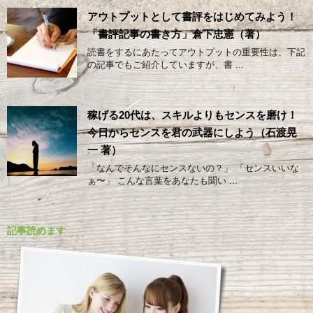
アウトプットとして書評をはじめてみよう！
「書評記事の書き方」倉下忠憲（著）
読書をするにあたってアウトプットの重要性は、下記
の記事でもご紹介していますが、書 ...
稼げる20代は、スキルよりもセンスを磨け！
今日からセンスを君の武器にしよう（石渡晃
一 著）
「なんでそんなにセンスないの？」 「センスいいな
ぁ〜」 こんな言葉をあなたも聞い ...
記事読めます