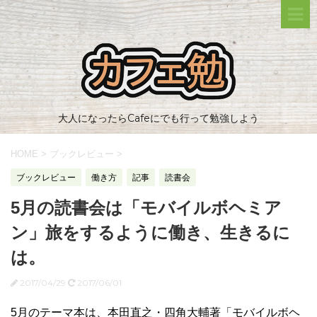
大人になったらCafeにでも行って勉強しよう
HOME
>
ブックレビュー
>
ブックレビュー
働き方
記事
読書会
5月の読書会は「モバイルボヘミア
ン」旅をするように働き、生きるに
は。
2017/04/29
2017/06/01
5月のテーマ本は、本田直之・四角大輔著「モバイルボヘ