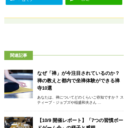
関連記事
なぜ「禅」が今注目されているのか？
禅の教えと都内で坐禅体験ができる禅
寺10選
あなたは、禅についてどのくらいご存知ですか？ ス
ティーブ・ジョブズや稲盛和夫さん ...
【10/9 開催レポート】「7つの習慣ボー
ドゲーム会」の様子と感想