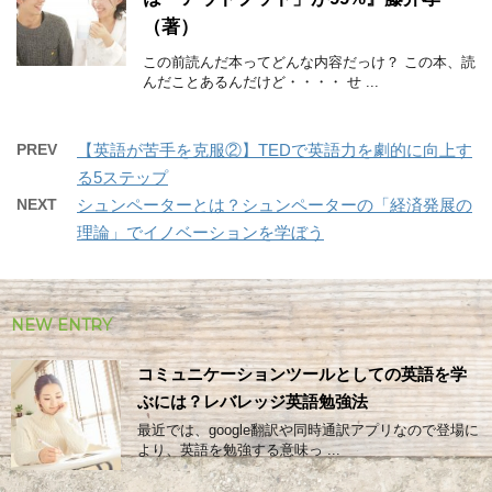
（著）
この前読んだ本ってどんな内容だっけ？ この本、読
んだことあるんだけど・・・・ せ ...
PREV
【英語が苦手を克服②】TEDで英語力を劇的に向上す
る5ステップ
NEXT
シュンペーターとは？シュンペーターの「経済発展の
理論」でイノベーションを学ぼう
NEW ENTRY
コミュニケーションツールとしての英語を学
ぶには？レバレッジ英語勉強法
最近では、google翻訳や同時通訳アプリなので登場に
より、英語を勉強する意味っ ...