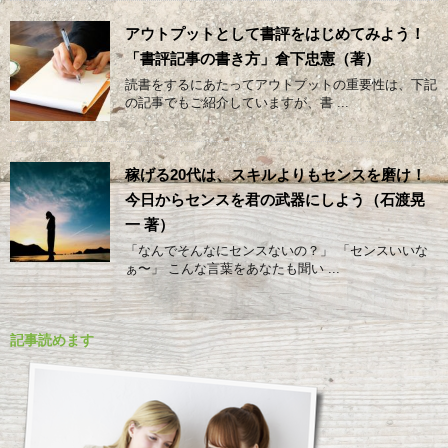
アウトプットとして書評をはじめてみよう！
「書評記事の書き方」倉下忠憲（著）
読書をするにあたってアウトプットの重要性は、下記
の記事でもご紹介していますが、書 ...
稼げる20代は、スキルよりもセンスを磨け！
今日からセンスを君の武器にしよう（石渡晃
一 著）
「なんでそんなにセンスないの？」 「センスいいな
ぁ〜」 こんな言葉をあなたも聞い ...
記事読めます