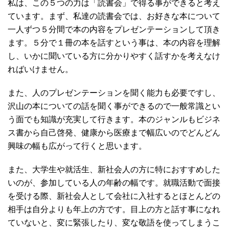
私は、この５つの力は「読書会」で得る事ができると考え
ています。まず、私達の読書会では、お好きな本について
一人ずつ５分間で本の内容をプレゼンテーションして頂き
ます。５分で１冊の本を話すという事は、本の内容を理解
し、いかに聞いている方に分かりやすく話すかを考えなけ
ればいけません。
また、人のプレゼンテーションを聞く能力も必要ですし、
沢山の本についての話を聞く事ができるので一般常識とい
う面でも知識が充実して行きます。本のジャンルもビジネ
ス書から自己啓発、健康から医療まで幅広いのでどんどん
興味の幅も広がって行くと思います。
また、大学生や就活生、新社会人の方に特におすすめした
いのが、参加している人の年齢の幅です。就職活動で面接
を受ける際、新社会人として会社に入社するとほとんどの
相手は自分よりも年上の方です。目上の方と話す事になれ
ていないと、変に緊張したり、変な敬語を使ってしまうこ