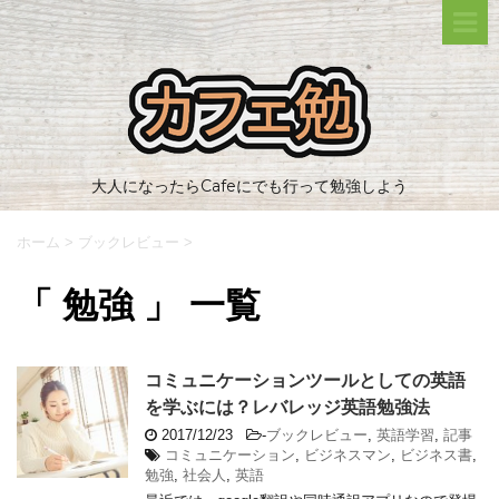
大人になったらCafeにでも行って勉強しよう
ホーム
>
ブックレビュー
>
「 勉強 」 一覧
コミュニケーションツールとしての英語
を学ぶには？レバレッジ英語勉強法
2017/12/23
-
ブックレビュー
,
英語学習
,
記事
コミュニケーション
,
ビジネスマン
,
ビジネス書
,
勉強
,
社会人
,
英語