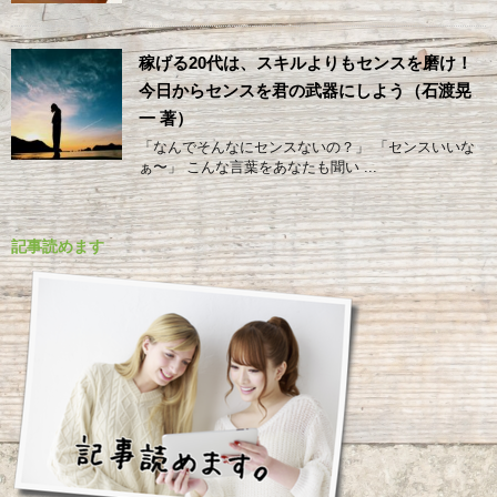
稼げる20代は、スキルよりもセンスを磨け！
今日からセンスを君の武器にしよう（石渡晃
一 著）
「なんでそんなにセンスないの？」 「センスいいな
ぁ〜」 こんな言葉をあなたも聞い ...
記事読めます