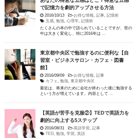
あなたの得意な五感はどこ？得意な五感
で記憶力を劇的アップさせる方法
2016/10/13
-
お得な情報
,
記事
,
記憶術
五感
,
勉強
,
心理学
,
記憶術
たくさんの本の中で語られていることですが、世の
中は大きく変化し、特に2016年は ...
東京都中央区で勉強するのに便利な【自
習室・ビジネスサロン・カフェ・図書
館】
2016/09/09
-
お得な情報
,
記事
カフェ
,
勉強
,
東京都中央区
最近は、将来のために会社が終わった後に勉強する
という方が増えています。内容として ...
【英語が苦手を克服②】TEDで英語力を
劇的に向上する5ステップ
2016/08/31
-
英語学習
,
記事
TED
,
勉強
,
学習
,
英語