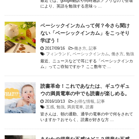
最近では、google翻訳や同時通訳アプリなので登場
により、英語を勉強する意味っ ...
ベーシックインカムって何？今さら聞け
ない「ベーシックインカム」をこっそり
学ぼう！
2017/09/16
-
働き方
,
記事
フィンランド
,
ベーシックインカム
,
働き方
,
勉強
最近、ニュースなどで耳にする「ベーシックインカ
ム」ってご存知ですか？ ここ数年で ...
読書革命！これであなたは、ギュウギュ
ウの満員電車の中でも読書が楽しめる。
2016/10/13
-
お得な情報
,
記事
五感
,
勉強
,
満員電車
,
読書
皆さんは、朝の通勤、通学の電車の中で何をされて
いますか？おそらく、読書が好きな方 ...