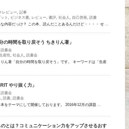
クレビュー
,
記事
プット
,
ビジネス書
,
レビュー
,
書評
,
社会人
,
自己啓発
,
読書
な内容だっけ？ この本、読んだことあるんだけど・・・・ せ ...
分の時間を取り戻そう ちきりん著」
,
読書会
生産性
,
社会人
,
読書会
りん著「自分の時間を取り戻そう」です。 キーワードは「生産
RIT やり抜く力」
,
読書会
発
,
読書
,
読書会
をテーマにして開催しております。 2016年12月の課題 ...
ものとは？コミュニケーション力をアップさせるおす