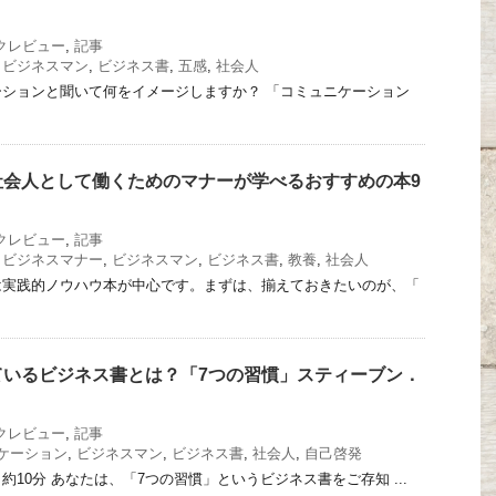
クレビュー
,
記事
,
ビジネスマン
,
ビジネス書
,
五感
,
社会人
ションと聞いて何をイメージしますか？ 「コミュニケーション
社会人として働くためのマナーが学べるおすすめの本9
クレビュー
,
記事
,
ビジネスマナー
,
ビジネスマン
,
ビジネス書
,
教養
,
社会人
は実践的ノウハウ本が中心です。まずは、揃えておきたいのが、「
ているビジネス書とは？「7つの習慣」スティーブン．
）
クレビュー
,
記事
ケーション
,
ビジネスマン
,
ビジネス書
,
社会人
,
自己啓発
10分 あなたは、「7つの習慣」というビジネス書をご存知 ...