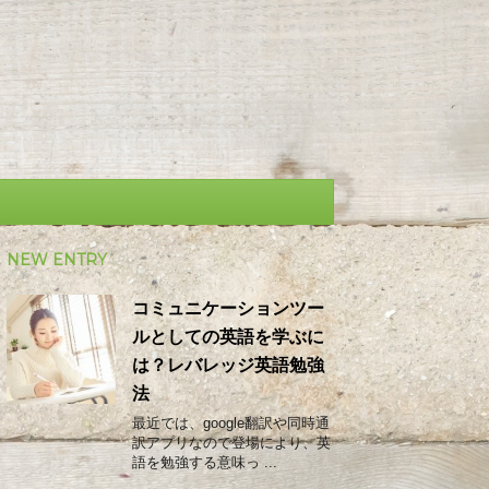
NEW ENTRY
コミュニケーションツー
ルとしての英語を学ぶに
は？レバレッジ英語勉強
法
最近では、google翻訳や同時通
訳アプリなので登場により、英
語を勉強する意味っ ...