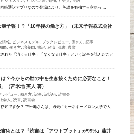
,
ビジネスマン
,
ビジネス書
,
勉強
,
社会人
,
英語
訳や同時通訳アプリなので登場により、英語を勉強する意味っ ...
大胆予報！？「10年後の働き方」（未来予報株式会社
な情報
,
ビジネスモデル
,
ブックレビュー
,
働き方
,
記事
知能
,
働き方
,
培養肉
,
書評
,
経済
,
読書
,
農業
載された「消える仕事」「なくなる仕事」という記事を読んだこと
とは？今からの世の中を生き抜くために必要なこと！
」（苫米地 英人 著）
クレビュー
,
働き方
,
記事
,
記憶術
,
読書会
社会人
,
読書
,
読書会
存知ですか？ 苫米地さんは、過去にカーネギーメロン大学で人
書術とは？『読書は「アウトプット」が99%』藤井