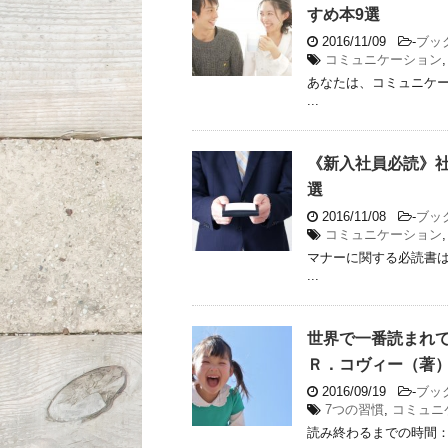
すめ本9選
2016/11/09
-
ブッ
コミュニケーション
あなたは、コミュニケー
...
《新入社員必読》
選
2016/11/08
-
ブッ
コミュニケーション
マナーに関する必読書
...
世界で一番読まれ
Ｒ．コヴィー（著
2016/09/19
-
ブッ
7つの習慣
,
コミュニ
読み終わるまでの時間：約