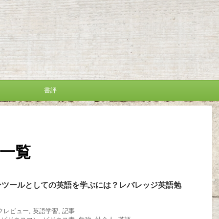
書評
 一覧
ンツールとしての英語を学ぶには？レバレッジ英語勉
クレビュー
,
英語学習
,
記事