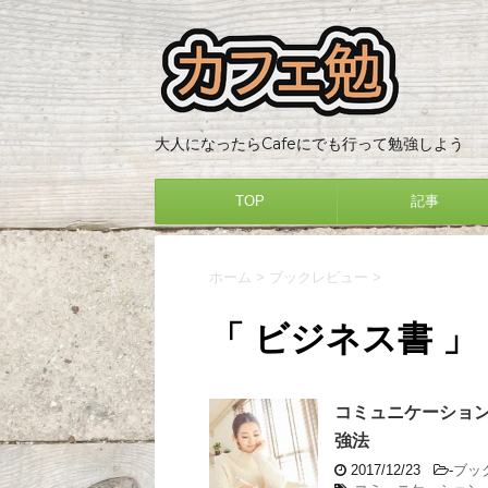
大人になったらCafeにでも行って勉強しよう
TOP
記事
ホーム
>
ブックレビュー
>
「 ビジネス書 」
コミュニケーショ
強法
2017/12/23
-
ブッ