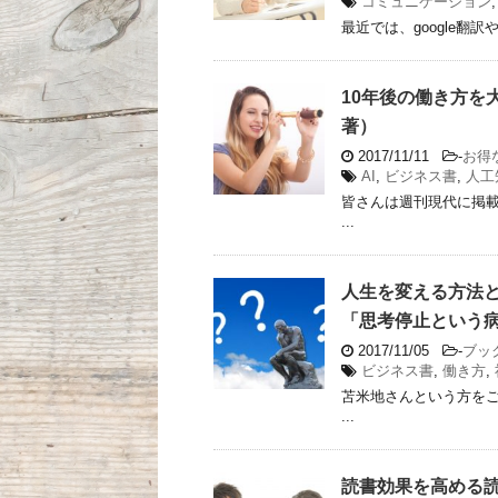
コミュニケーション
最近では、google翻
10年後の働き方を
著）
2017/11/11
-
お得
AI
,
ビジネス書
,
人工
皆さんは週刊現代に掲
...
人生を変える方法
「思考停止という病
2017/11/05
-
ブッ
ビジネス書
,
働き方
,
苫米地さんという方をご
...
読書効果を高める読