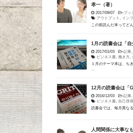
孝一（著）
2017/09/07
-
ブッ
アウトプット
,
イン
この前読んだ本ってどん
1月の読書会は「自
2017/01/03
-
記事
ビジネス書
,
働き方
,
１月のテーマ本は、ちき
...
12月の読書会は「G
2016/12/03
-
記事
ビジネス書
,
自己啓
読書会では、毎月異なる本
人間関係に大事な