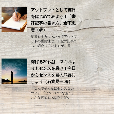
アウトプットとして書評
をはじめてみよう！「書
評記事の書き方」倉下忠
憲（著）
読書をするにあたってアウトプ
ットの重要性は、下記の記事で
もご紹介していますが、書 ...
稼げる20代は、スキルよ
りもセンスを磨け！今日
からセンスを君の武器に
しよう（石渡晃一 著）
「なんでそんなにセンスない
の？」 「センスいいなぁ〜」
こんな言葉をあなたも聞い ...