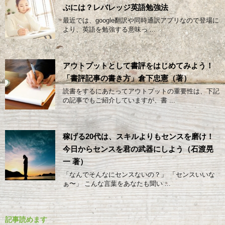
ぶには？レバレッジ英語勉強法
最近では、google翻訳や同時通訳アプリなので登場に
より、英語を勉強する意味っ ...
アウトプットとして書評をはじめてみよう！
「書評記事の書き方」倉下忠憲（著）
読書をするにあたってアウトプットの重要性は、下記
の記事でもご紹介していますが、書 ...
稼げる20代は、スキルよりもセンスを磨け！
今日からセンスを君の武器にしよう（石渡晃
一 著）
「なんでそんなにセンスないの？」 「センスいいな
ぁ〜」 こんな言葉をあなたも聞い ...
記事読めます