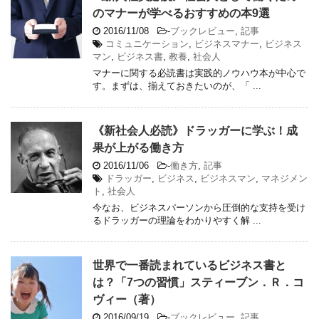
のマナーが学べるおすすめの本9選
2016/11/08
-
ブックレビュー
,
記事
コミュニケーション
,
ビジネスマナー
,
ビジネス
マン
,
ビジネス書
,
教養
,
社会人
マナーに関する必読書は実践的ノウハウ本が中心で
す。まずは、揃えておきたいのが、「 ...
《新社会人必読》ドラッガーに学ぶ！成
果が上がる働き方
2016/11/06
-
働き方
,
記事
ドラッガー
,
ビジネス
,
ビジネスマン
,
マネジメン
ト
,
社会人
今なお、ビジネスパーソンから圧倒的な支持を受け
るドラッガーの理論をわかりやすく解 ...
世界で一番読まれているビジネス書と
は？「7つの習慣」スティーブン．Ｒ．コ
ヴィー（著）
2016/09/19
-
ブックレビュー
,
記事