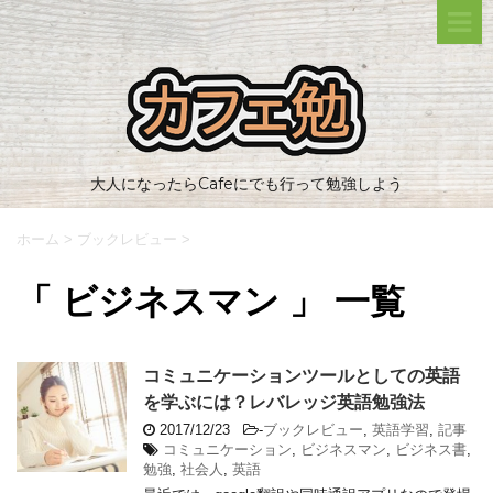
大人になったらCafeにでも行って勉強しよう
ホーム
>
ブックレビュー
>
「 ビジネスマン 」 一覧
コミュニケーションツールとしての英語
を学ぶには？レバレッジ英語勉強法
2017/12/23
-
ブックレビュー
,
英語学習
,
記事
コミュニケーション
,
ビジネスマン
,
ビジネス書
,
勉強
,
社会人
,
英語