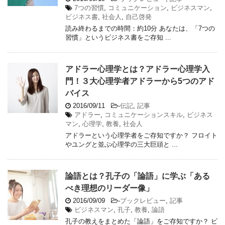
7つの習慣
,
コミュニケーション
,
ビジネスマン
,
ビジネス書
,
社会人
,
自己啓発
読み終わるまでの時間：約10分 あなたは、「7つの
習慣」というビジネス書をご存知 ...
アドラー心理学とは？アドラー心理学入
門！３大心理学者アドラーから5つのアド
バイス
2016/09/11
-
伝記
,
記事
アドラー
,
コミュニケーションスキル
,
ビジネス
マン
,
心理学
,
教養
,
社会人
アドラーという心理学者をご存知ですか？ フロイト
やユングと並ぶ心理学の三大巨頭と ...
論語とは？孔子の「論語」に学ぶ「ある
べき理想のリーダー像」
2016/09/09
-
ブックレビュー
,
記事
ビジネスマン
,
孔子
,
教養
,
論語
孔子の教えをまとめた「論語」をご存知ですか？ ビ