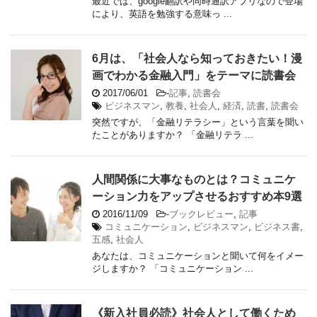
最近では、google翻訳や同時通訳アプリなので登場
により、英語を勉強する意味っ ...
6月は、「社会人なら知っておきたい！漫
画でわかる金融入門」をテーマに読書会
2017/06/01
-
記事
,
読書会
ビジネスマン
,
教養
,
社会人
,
経済
,
読書
,
読書会
突然ですが、「金融リテラシー」という言葉を聞い
たことがありますか？ 「金融リテラ ...
人間関係に大事なものとは？コミュニケ
ーション力をアップさせるおすすめ本9選
2016/11/09
-
ブックレビュー
,
記事
コミュニケーション
,
ビジネスマン
,
ビジネス書
,
五感
,
社会人
あなたは、コミュニケーションと聞いて何をイメー
ジしますか？ 「コミュニケーション ...
《新入社員必読》社会人として働くため